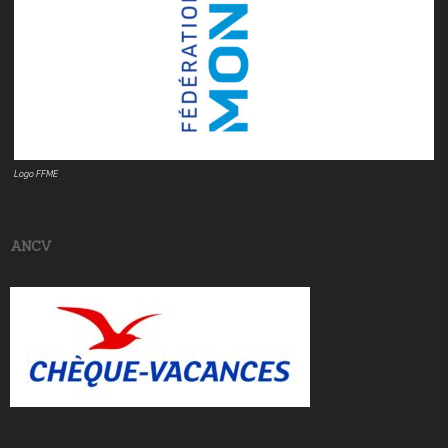
Logo FFME
ANCV