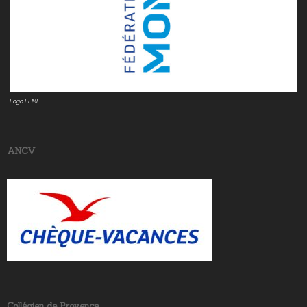
Logo FFME
ANCV
Collégien de Provence