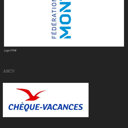
Logo FFME
ANCV