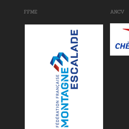
FFME
ANCV