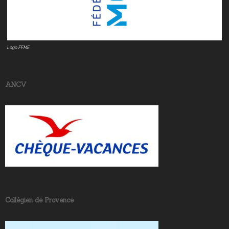
Logo FFME
ANCV
Collégien de Provence