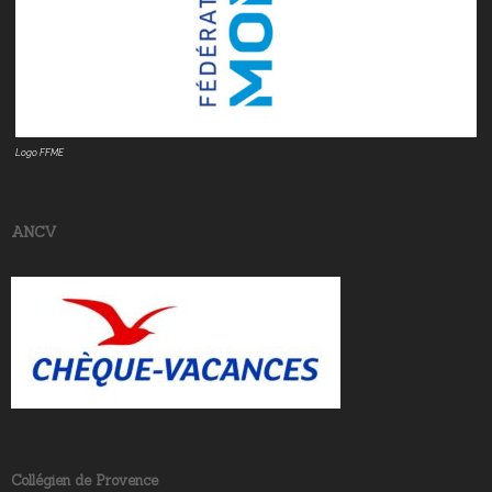
Logo FFME
ANCV
Collégien de Provence